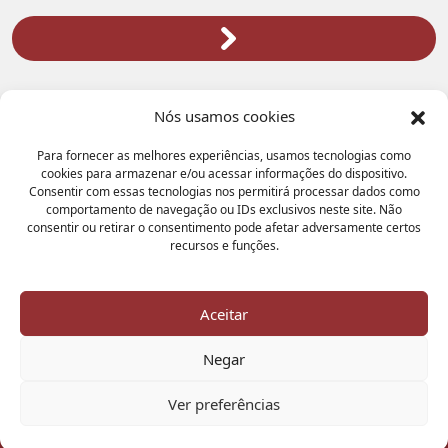
Nós usamos cookies
Para fornecer as melhores experiências, usamos tecnologias como
cookies para armazenar e/ou acessar informações do dispositivo.
Consentir com essas tecnologias nos permitirá processar dados como
comportamento de navegação ou IDs exclusivos neste site. Não
Atendimento Geral:
consentir ou retirar o consentimento pode afetar adversamente certos
3972-8000
recursos e funções.
(31)
Unidades
Aceitar
Selecione uma unidade
Negar
Ver preferências
© 2026 - GRUPO NEOCENTER - Todos os Direitos Reservados
Política de Privacidade
-
Trabalhe Conosco
-
Acesso para terceiros