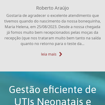
Thais Gonçalves
Roberto Araújo
Gostaria de agradecer o excelente atendimento que
Lucas e Gabriel nasceram no dia 08 de dezembro de
tivemos quando do nascimento da nossa bonequinha,
2019, no Neocenter Maternidade. Na ocasião do
nascimento, houve o rompimento da placenta com 32
Maria Helena, em 25/08/2023. Desde a nossa chegada
semanas de gestação. Eles nasceram de parto normal e
já fomos muito bem recepcionados pelas moças da
recepção (que nos trataram muito bem tanto na saída
imediatamente foram encaminhamos para a UTI
Neonatal, ficando lá por 22 dias até a alta no dia...
quanto no retorno para o teste da...
leia mais
leia mais
leia mais
leia mais
Gestão eficiente de
UTIs Neonatais e