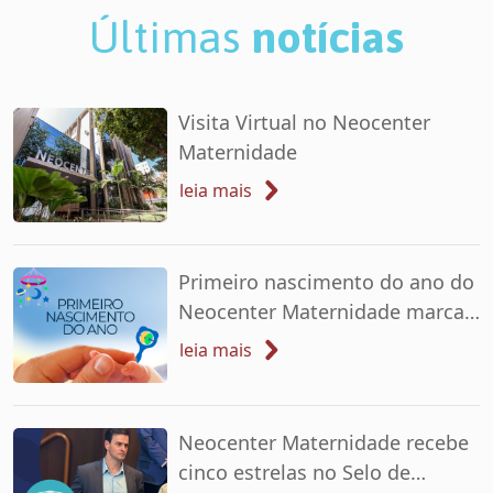
Últimas
notícias
Visita Virtual no Neocenter
Maternidade
leia mais
Primeiro nascimento do ano do
Neocenter Maternidade marca
início de 2026
leia mais
Neocenter Maternidade recebe
cinco estrelas no Selo de