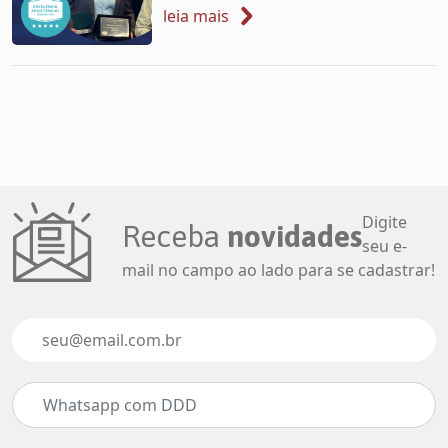
Excelência Assistencial da
leia mais
Unimed-BH e é destaque em
Experiência do Cliente
Digite
Receba
novidades
seu e-
mail no campo ao lado para se cadastrar!