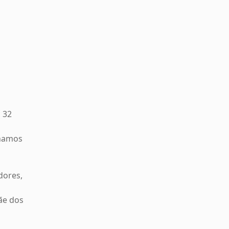
 32
nhamos
dores,
ãe dos