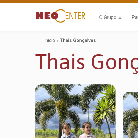
O Grupo
Pa
Início
»
Thais Gonçalves
Thais Gonç