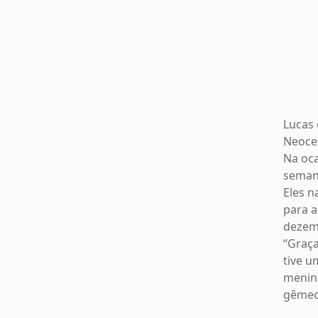
Lucas 
Neoce
Na oc
seman
Eles 
para a
dezem
“Graça
tive u
menino
gêmeos