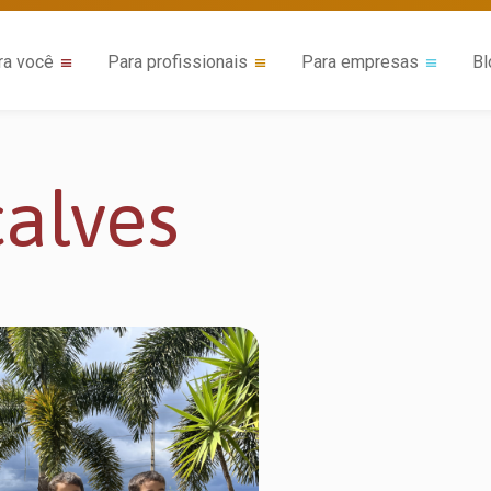
ra você
Para profissionais
Para empresas
Bl
alves