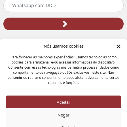
Nós usamos cookies
Para fornecer as melhores experiências, usamos tecnologias como
cookies para armazenar e/ou acessar informações do dispositivo.
Consentir com essas tecnologias nos permitirá processar dados como
comportamento de navegação ou IDs exclusivos neste site. Não
Atendimento Geral:
consentir ou retirar o consentimento pode afetar adversamente certos
3972-8000
recursos e funções.
(31)
Unidades
Aceitar
Selecione uma unidade
Negar