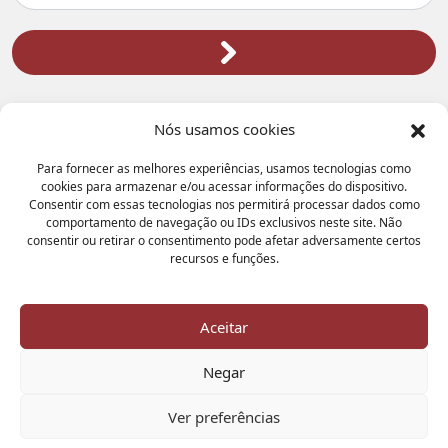
Nós usamos cookies
Para fornecer as melhores experiências, usamos tecnologias como
cookies para armazenar e/ou acessar informações do dispositivo.
Consentir com essas tecnologias nos permitirá processar dados como
comportamento de navegação ou IDs exclusivos neste site. Não
Atendimento Geral:
consentir ou retirar o consentimento pode afetar adversamente certos
3972-8000
recursos e funções.
(31)
Unidades
Aceitar
Selecione uma unidade
Negar
Ver preferências
© 2026 - GRUPO NEOCENTER - Todos os Direitos Reservados
Política de Privacidade
-
Trabalhe Conosco
-
Acesso para terceiros