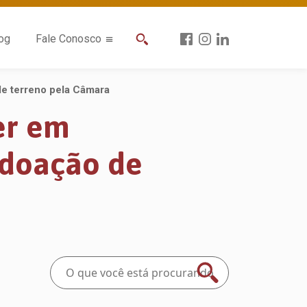
og
Fale Conosco
de terreno pela Câmara
er em
 doação de