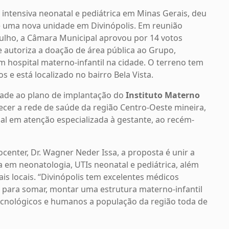
intensiva neonatal e pediátrica em Minas Gerais, deu
e uma nova unidade em Divinópolis. Em reunião
e julho, a Câmara Municipal aprovou por 14 votos
e autoriza a doação de área pública ao Grupo,
 hospital materno-infantil na cidade. O terreno tem
e está localizado no bairro Bela Vista.
dade ao plano de implantação do
Instituto Materno
ecer a rede de saúde da região Centro-Oeste mineira,
l em atenção especializada à gestante, ao recém-
enter, Dr. Wagner Neder Issa, a proposta é unir a
 em neonatologia, UTIs neonatal e pediátrica, além
ais locais. “Divinópolis tem excelentes médicos
i para somar, montar uma estrutura materno-infantil
cnológicos e humanos a população da região toda de