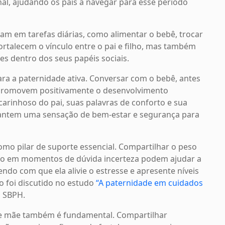
al, ajudando os pais a navegar para esse período
m em tarefas diárias, como alimentar o bebê, trocar
fortalecem o vínculo entre o pai e filho, mas também
es dentro dos seus papéis sociais.
para a paternidade ativa. Conversar com o bebê, antes
as promovem positivamente o desenvolvimento
carinhoso do pai, suas palavras de conforto e sua
antem uma sensação de bem-estar e segurança para
omo pilar de suporte essencial. Compartilhar o peso
olo em momentos de dúvida incerteza podem ajudar a
ndo com que ela alivie o estresse e apresente níveis
o foi discutido no estudo
“A paternidade em cuidados
a SBPH.
 e mãe também é fundamental. Compartilhar